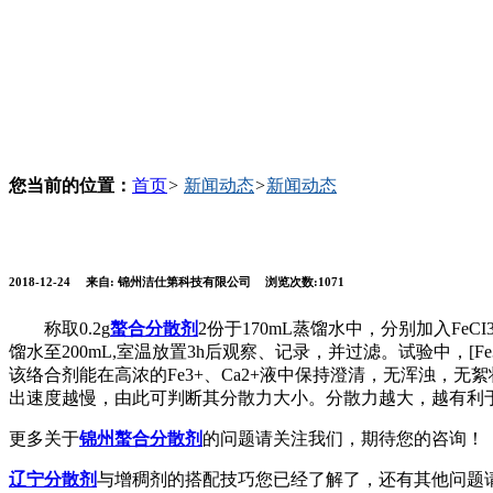
您当前的位置：
首页
>
新闻动态
>
新闻动态
2018-12-24
来自:
锦州洁仕第科技有限公司
浏览次数:1071
称取0.2g
螯合分散剂
2份于170mL蒸馏水中，分别加入FeCI3溶液(使
馏水至200mL,室温放置3h后观察、记录，并过滤。试验中，[Fe
该络合剂能在高浓的Fe3+、Ca2+液中保持澄清，无浑浊
出速度越慢，由此可判断其分散力大小。分散力越大，越有利
更多关于
锦州螯合分散剂
的问题请关注我们，期待您的咨询！
辽宁分散剂
与增稠剂的搭配技巧您已经了解了，还有其他问题