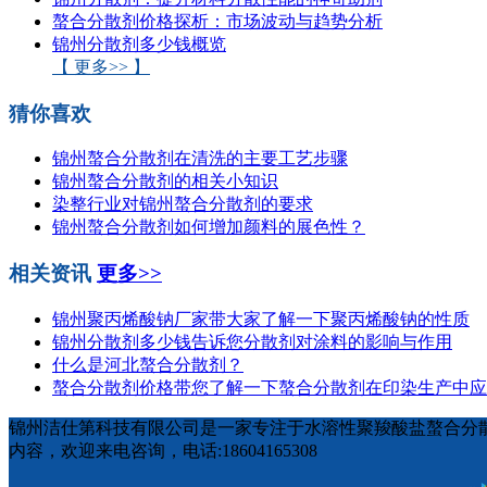
螯合分散剂价格探析：市场波动与趋势分析
锦州分散剂多少钱概览
【 更多>> 】
猜你喜欢
锦州螯合分散剂在清洗的主要工艺步骤
锦州螯合分散剂的相关小知识
染整行业对锦州螯合分散剂的要求
锦州螯合分散剂如何增加颜料的展色性？
相关资讯
更多>>
锦州聚丙烯酸钠厂家​带大家了解一下聚丙烯酸钠的性质
锦州分散剂多少钱告诉您分散剂对涂料的影响与作用
什么是河北螯合分散剂？
螯合分散剂价格​带您了解一下螯合分散剂在印染生产中
锦州洁仕第科技有限公司是一家专注于水溶性聚羧酸盐螯合分散
内容，欢迎来电咨询，电话:18604165308