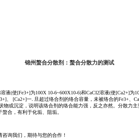
锦州螯合分散剂：螯合分散力的测试
[Fe3+]为100X 10-6~600X10-6)和CaCI2溶液(使[Ca2+]为10
3+]、 [Ca2+]一. 旦超过络合剂的络合容量，未被络合的Fe3+
，无絮状物或沉淀，说明该络合剂的络合能力强，反之亦然。分散力
于螯合，有利于化垢、阻垢。
请咨询我们，期待与您的合作！