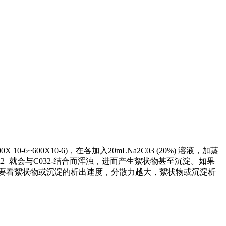
0X 10-6~600X10-6)，在各加入20mLNa2C03 (20%) 溶液，加蒸
、Ca2+就会与C032-结合而浑浊，进而产生絮状物甚至沉淀。如果
主要看絮状物或沉淀的析出速度，分散力越大，絮状物或沉淀析