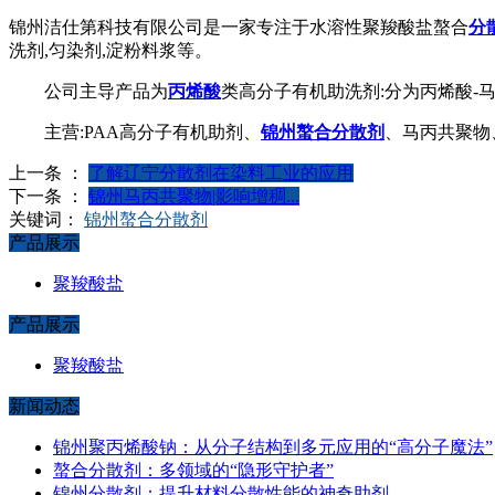
锦州洁仕第科技有限公司是一家专注于水溶性聚羧酸盐螯合
分
洗剂,匀染剂,淀粉料浆等。
公司主导产品为
丙烯酸
类高分子有机助洗剂:分为丙烯酸-
主营:PAA高分子有机助剂、
锦州螯合分散剂
、马丙共聚物
上一条 ：
了解辽宁分散剂在染料工业的应用
下一条 ：
锦州马丙共聚物|影响增稠...
关键词：
锦州螯合分散剂
产品展示
聚羧酸盐
产品展示
聚羧酸盐
新闻动态
锦州聚丙烯酸钠：从分子结构到多元应用的“高分子魔法”
螯合分散剂：多领域的“隐形守护者”
锦州分散剂：提升材料分散性能的神奇助剂