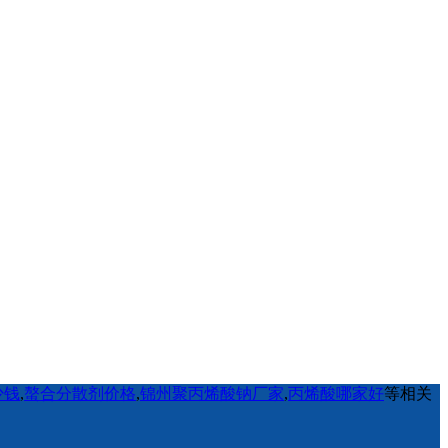
少钱
,
螯合分散剂价格
,
锦州聚丙烯酸钠厂家
,
丙烯酸哪家好
等相关